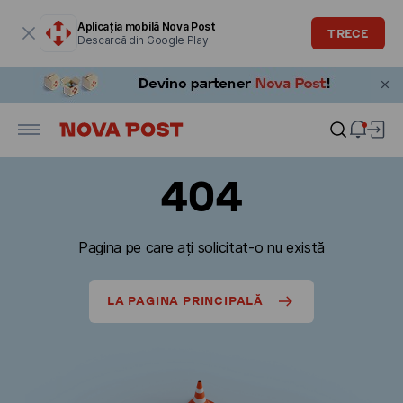
Fereastra modală este deschisă
Aplicația mobilă Nova Post
TRECE
Descarcă din Google Play
404
Pagina pe care ați solicitat-o nu există
LA PAGINA PRINCIPALĂ