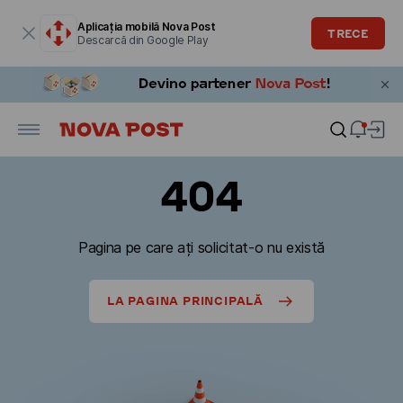
Fereastra modală este deschisă
Aplicația mobilă Nova Post
TRECE
Descarcă din Google Play
404
Pagina pe care ați solicitat-o nu există
LA PAGINA PRINCIPALĂ