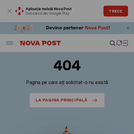
Fereastra modală este deschisă
Aplicația mobilă Nova Post
TRECE
Descarcă din Google Play
404
Pagina pe care ați solicitat-o nu există
LA PAGINA PRINCIPALĂ