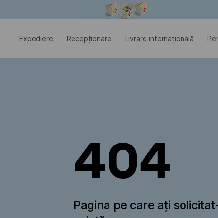
Fereastra modală este deschisă
Expediere
Recepționare
Livrare internațională
Pen
404
Pagina pe care ați solicita