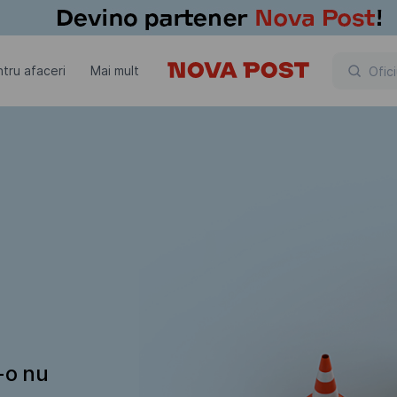
tru afaceri
Mai mult
t-o nu