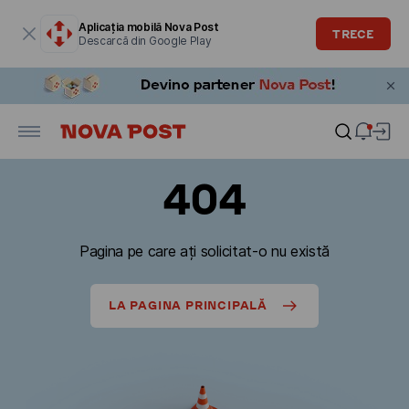
Fereastra modală este deschisă
Aplicația mobilă Nova Post
TRECE
Descarcă din Google Play
404
Pagina pe care ați solicitat-o nu există
LA PAGINA PRINCIPALĂ