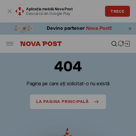
Fereastra modală este deschisă
Aplicația mobilă Nova Post
TRECE
Descarcă din Google Play
404
Pagina pe care ați solicitat-o nu există
LA PAGINA PRINCIPALĂ