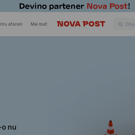
tru afaceri
Mai mult
t-o nu