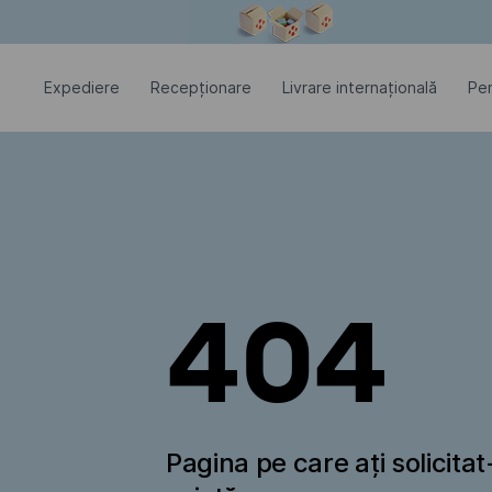
Fereastra modală este deschisă
Expediere
Recepționare
Livrare internațională
Pen
404
Pagina pe care ați solicita