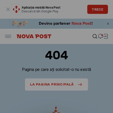
Fereastra modală este deschisă
Aplicația mobilă Nova Post
TRECE
Descarcă din Google Play
404
Pagina pe care ați solicitat-o nu există
LA PAGINA PRINCIPALĂ