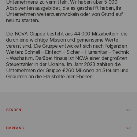
Unternehmens zu vermitteln. Wir haben über 5 000 
Absolventen ausgebildet, die es geschafft haben, ihr 
Unternehmen weiterzuentwickeln oder von Grund auf 
neu zu starten.
Die NOVA-Gruppe besteht aus 44 000 Mitarbeitern, die 
durch eine wichtige Mission und gemeinsame Werte 
vereint sind. Die Gruppe entwickelt sich nach folgenden 
Werten: Schnell – Einfach – Sicher – Humanitär – Technik 
– Wachstum. Darüber hinaus ist NOVA einer der größten 
Steuerzahler in der Ukraine. Im Jahr 2023 zahlten die 
Unternehmen der Gruppe €260 Millionen an Steuern und 
Gebühren an die Haushalte aller Ebenen.
SENDEN
Dokumente und Pakete bis zu 30 kg
Fracht über 30 kg
EMPFANG
Von einer Adresse versenden