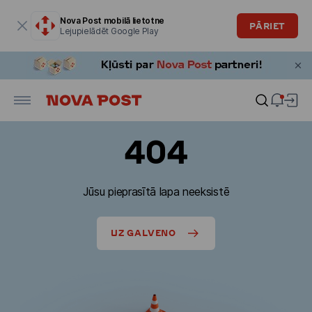
Modālais logs ir atvērts
Nova Post mobilā lietotne
PĀRIET
Lejupielādēt Google Play
404
Jūsu pieprasītā lapa neeksistē
UZ GALVENO