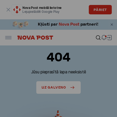
Modālais logs ir atvērts
Nova Post mobilā lietotne
PĀRIET
Lejupielādēt Google Play
404
Jūsu pieprasītā lapa neeksistē
UZ GALVENO