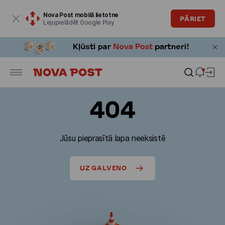
Modālais logs ir atvērts
Nova Post mobilā lietotne
PĀRIET
Lejupielādēt Google Play
404
Jūsu pieprasītā lapa neeksistē
UZ GALVENO