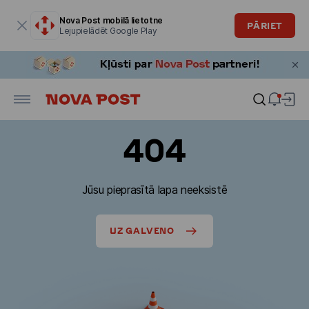
Modālais logs ir atvērts
Nova Post mobilā lietotne
PĀRIET
Lejupielādēt Google Play
404
Jūsu pieprasītā lapa neeksistē
UZ GALVENO