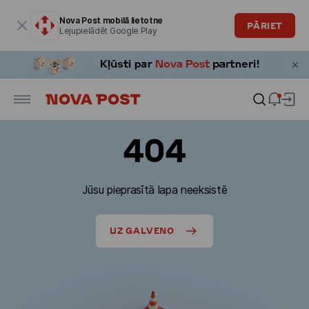
Modālais logs ir atvērts
Nova Post mobilā lietotne
PĀRIET
Lejupielādēt Google Play
404
Jūsu pieprasītā lapa neeksistē
UZ GALVENO