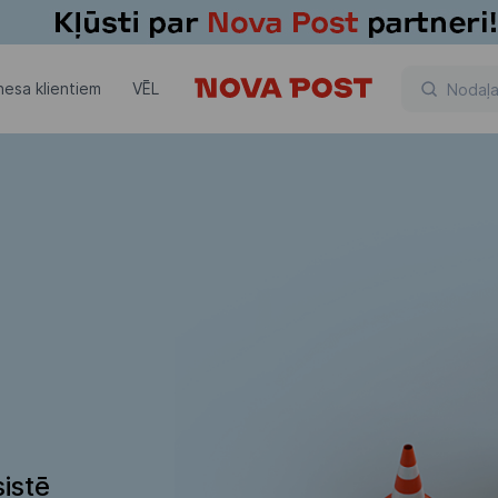
nesa klientiem
VĒL
istē