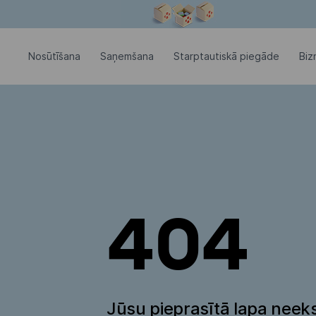
Modālais logs ir atvērts
Nosūtīšana
Saņemšana
Starptautiskā piegāde
Biz
404
Jūsu pieprasītā lapa neeks