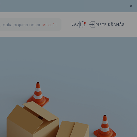
LAV
PIETEIKŠANĀS
MEKLĒT