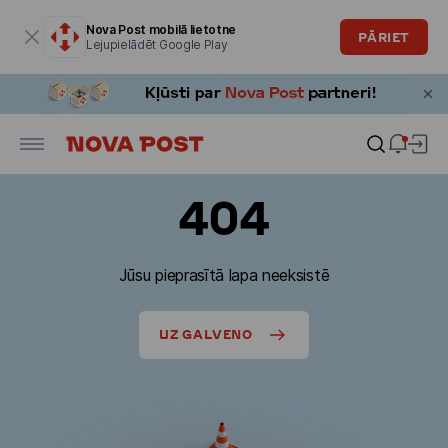
Modālais logs ir atvērts
Nova Post mobilā lietotne
PĀRIET
Lejupielādēt Google Play
404
Jūsu pieprasītā lapa neeksistē
UZ GALVENO