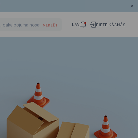
LAV
PIETEIKŠANĀS
MEKLĒT