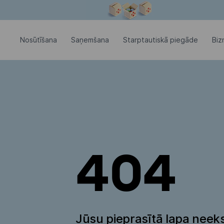
Modālais logs ir atvērts
Nosūtīšana
Saņemšana
Starptautiskā piegāde
Biz
404
Jūsu pieprasītā lapa neeks