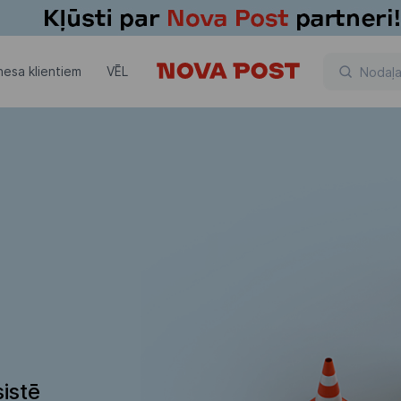
nesa klientiem
VĒL
istē