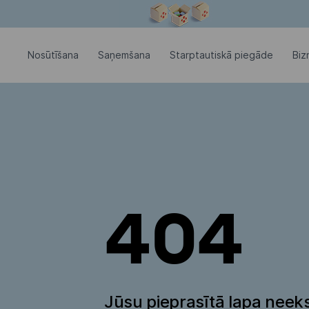
Modālais logs ir atvērts
Nosūtīšana
Saņemšana
Starptautiskā piegāde
Biz
404
Jūsu pieprasītā lapa neeks