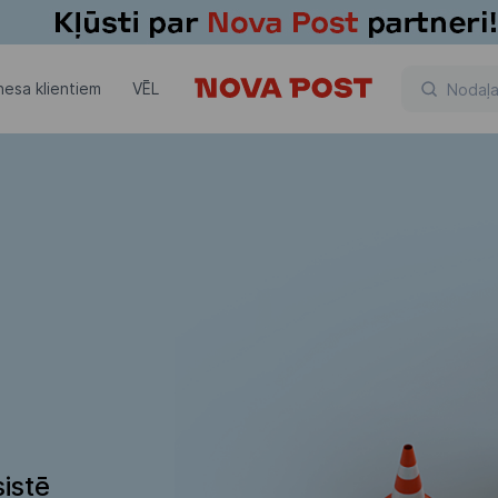
nesa klientiem
VĒL
istē