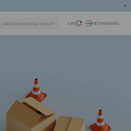
LAV
PIETEIKŠANĀS
MEKLĒT