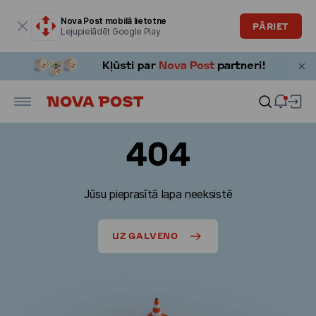
Modālais logs ir atvērts
Nova Post mobilā lietotne
PĀRIET
Lejupielādēt Google Play
404
Jūsu pieprasītā lapa neeksistē
UZ GALVENO