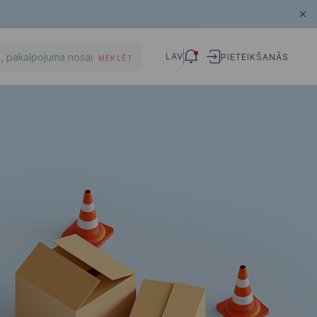
LAV
PIETEIKŠANĀS
MEKLĒT