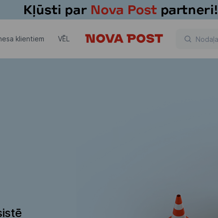
nesa klientiem
VĒL
istē