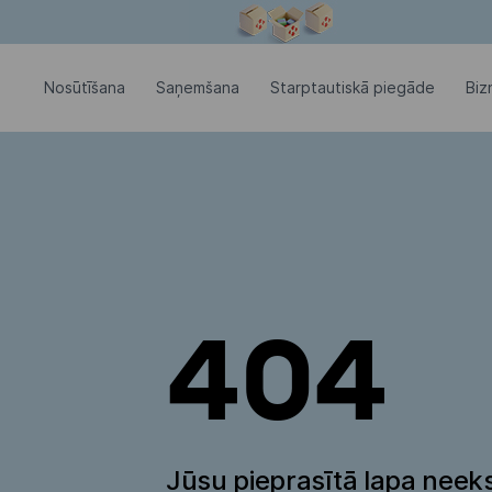
Modālais logs ir atvērts
Nosūtīšana
Saņemšana
Starptautiskā piegāde
Biz
404
Jūsu pieprasītā lapa neeks