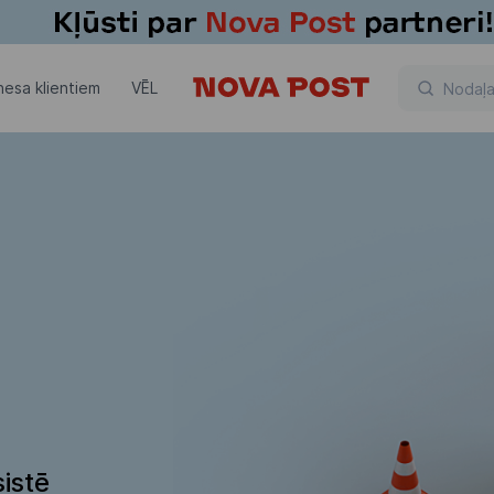
nesa klientiem
VĒL
istē