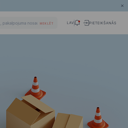
LAV
PIETEIKŠANĀS
MEKLĒT