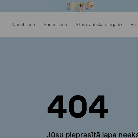
Modālais logs ir atvērts
Nosūtīšana
Saņemšana
Starptautiskā piegāde
Biz
404
Jūsu pieprasītā lapa neeks