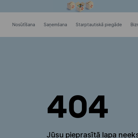
Modālais logs ir atvērts
Nosūtīšana
Saņemšana
Starptautiskā piegāde
Biz
404
Jūsu pieprasītā lapa neeks