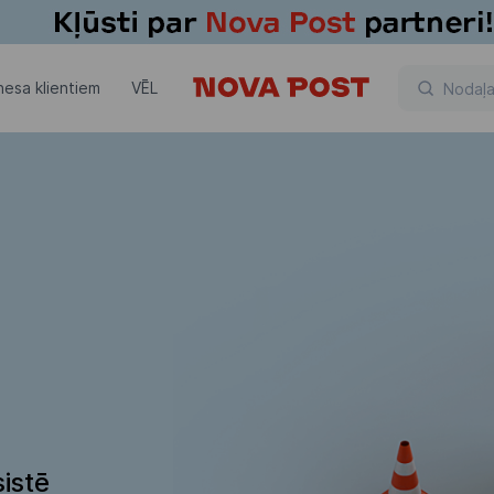
nesa klientiem
VĒL
istē