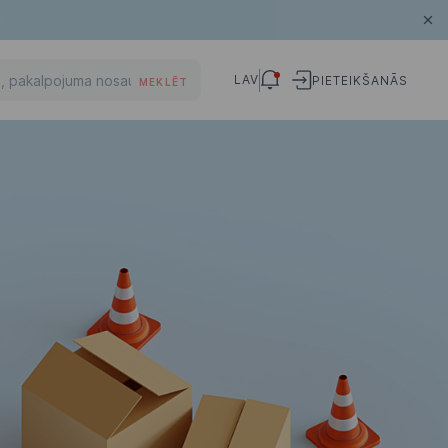
LAV
PIETEIKŠANĀS
MEKLĒT