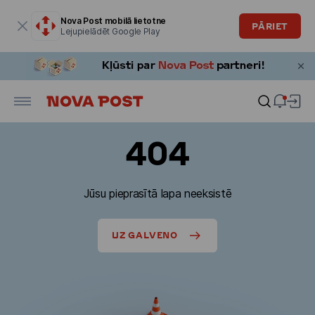
Modālais logs ir atvērts
Nova Post mobilā lietotne
PĀRIET
Lejupielādēt Google Play
404
Jūsu pieprasītā lapa neeksistē
UZ GALVENO