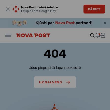
Modālais logs ir atvērts
Nova Post mobilā lietotne
PĀRIET
Lejupielādēt Google Play
404
Jūsu pieprasītā lapa neeksistē
UZ GALVENO