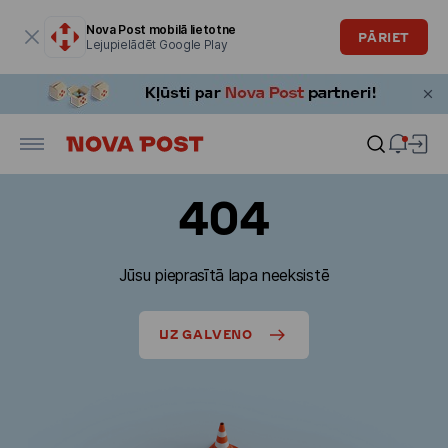
Modālais logs ir atvērts
Nova Post mobilā lietotne
PĀRIET
Lejupielādēt Google Play
404
Jūsu pieprasītā lapa neeksistē
UZ GALVENO