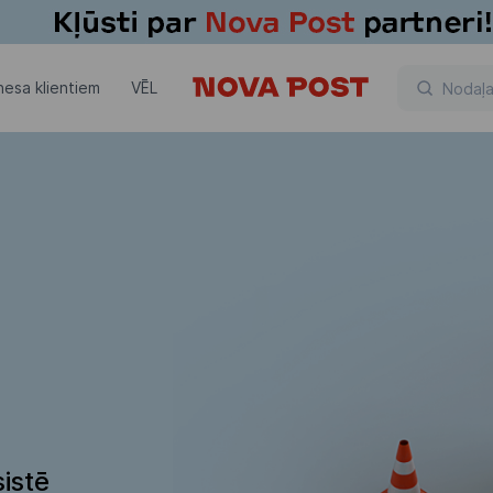
nesa klientiem
VĒL
istē