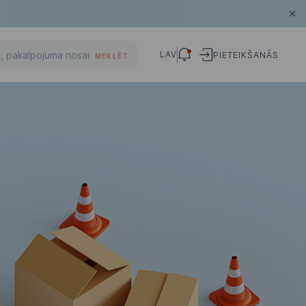
LAV
PIETEIKŠANĀS
MEKLĒT