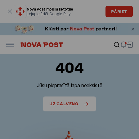
Modālais logs ir atvērts
Nova Post mobilā lietotne
PĀRIET
Lejupielādēt Google Play
404
Jūsu pieprasītā lapa neeksistē
UZ GALVENO