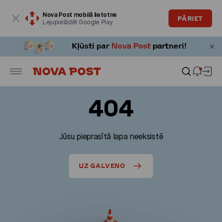
Modālais logs ir atvērts
Nova Post mobilā lietotne
PĀRIET
Lejupielādēt Google Play
404
Jūsu pieprasītā lapa neeksistē
UZ GALVENO