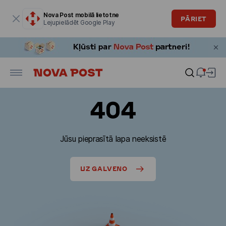
Modālais logs ir atvērts
Nova Post mobilā lietotne
PĀRIET
Lejupielādēt Google Play
404
Jūsu pieprasītā lapa neeksistē
UZ GALVENO