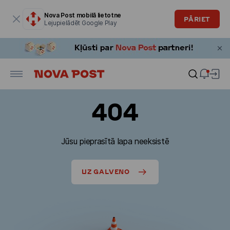
Modālais logs ir atvērts
Nova Post mobilā lietotne
PĀRIET
Lejupielādēt Google Play
404
Jūsu pieprasītā lapa neeksistē
UZ GALVENO