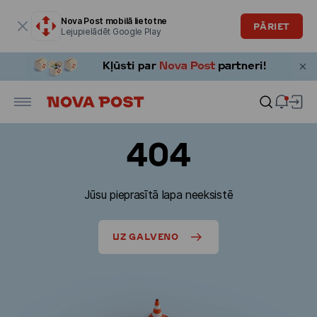
Modālais logs ir atvērts
Nova Post mobilā lietotne
PĀRIET
Lejupielādēt Google Play
404
Jūsu pieprasītā lapa neeksistē
UZ GALVENO