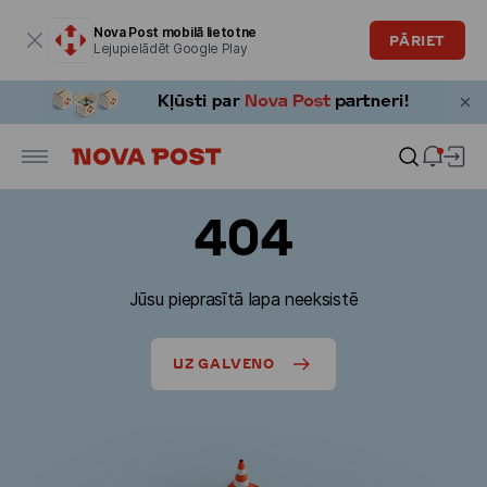
Modālais logs ir atvērts
Nova Post mobilā lietotne
PĀRIET
Lejupielādēt Google Play
404
Jūsu pieprasītā lapa neeksistē
UZ GALVENO