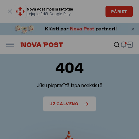
Modālais logs ir atvērts
Nova Post mobilā lietotne
PĀRIET
Lejupielādēt Google Play
404
Jūsu pieprasītā lapa neeksistē
UZ GALVENO