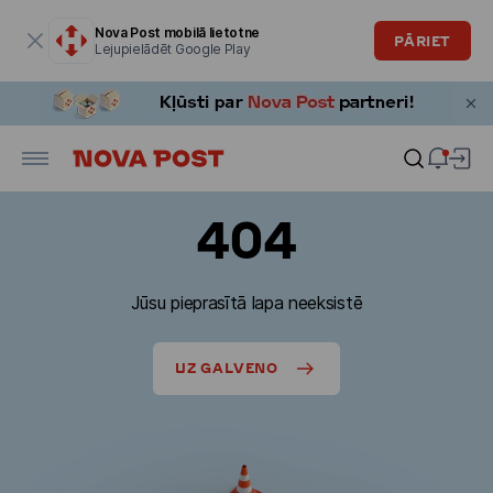
Modālais logs ir atvērts
Nova Post mobilā lietotne
PĀRIET
Lejupielādēt Google Play
404
Jūsu pieprasītā lapa neeksistē
UZ GALVENO