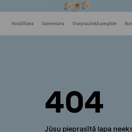
Modālais logs ir atvērts
Nosūtīšana
Saņemšana
Starptautiskā piegāde
Biz
404
Jūsu pieprasītā lapa neeks