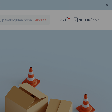
LAV
PIETEIKŠANĀS
MEKLĒT