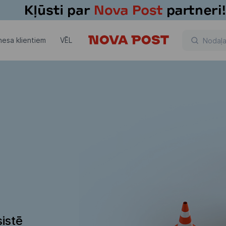
nesa klientiem
VĒL
istē