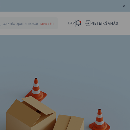
LAV
PIETEIKŠANĀS
MEKLĒT