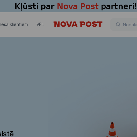
nesa klientiem
VĒL
istē