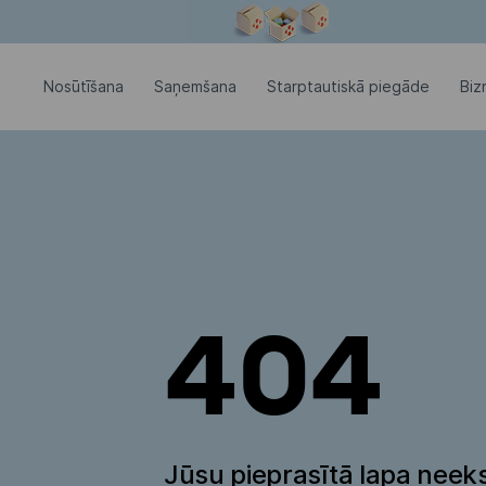
Modālais logs ir atvērts
Nosūtīšana
Saņemšana
Starptautiskā piegāde
Biz
404
Jūsu pieprasītā lapa neeks