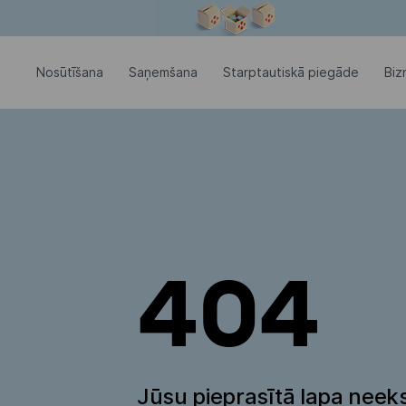
Modālais logs ir atvērts
Nosūtīšana
Saņemšana
Starptautiskā piegāde
Biz
404
Jūsu pieprasītā lapa neeks