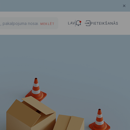
LAV
PIETEIKŠANĀS
MEKLĒT