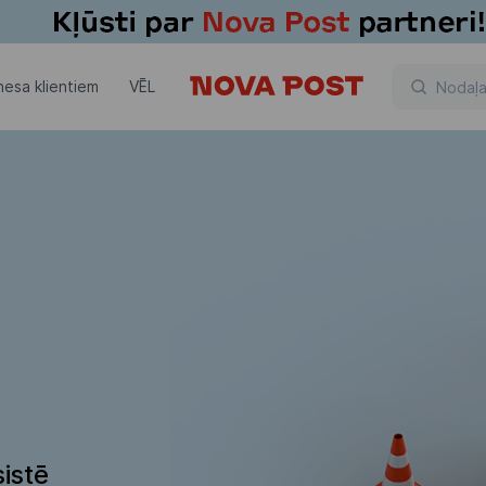
nesa klientiem
VĒL
istē