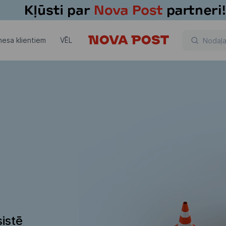
nesa klientiem
VĒL
istē