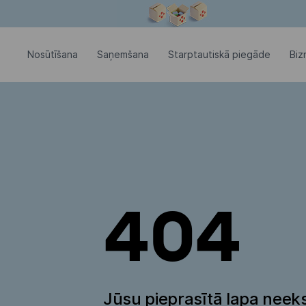
Modālais logs ir atvērts
Nosūtīšana
Saņemšana
Starptautiskā piegāde
Biz
404
Jūsu pieprasītā lapa neeks