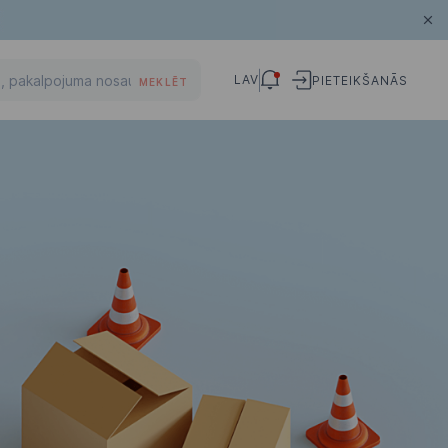
LAV
PIETEIKŠANĀS
MEKLĒT