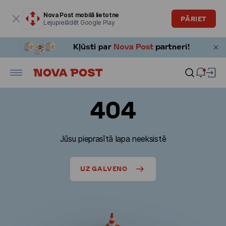
Modālais logs ir atvērts
Nova Post mobilā lietotne
PĀRIET
Lejupielādēt Google Play
404
Jūsu pieprasītā lapa neeksistē
UZ GALVENO