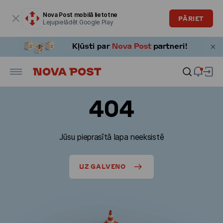
Modālais logs ir atvērts
Nova Post mobilā lietotne
PĀRIET
Lejupielādēt Google Play
404
Jūsu pieprasītā lapa neeksistē
UZ GALVENO