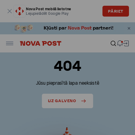
Modālais logs ir atvērts
Nova Post mobilā lietotne
PĀRIET
Lejupielādēt Google Play
404
Jūsu pieprasītā lapa neeksistē
UZ GALVENO