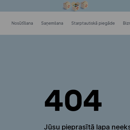
Modālais logs ir atvērts
Nosūtīšana
Saņemšana
Starptautiskā piegāde
Biz
404
Jūsu pieprasītā lapa neeks