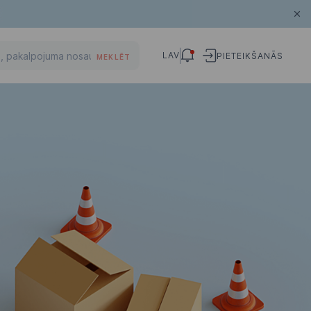
LAV
PIETEIKŠANĀS
MEKLĒT