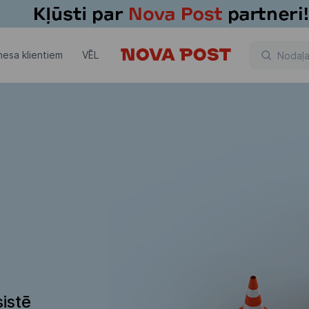
nesa klientiem
VĒL
istē