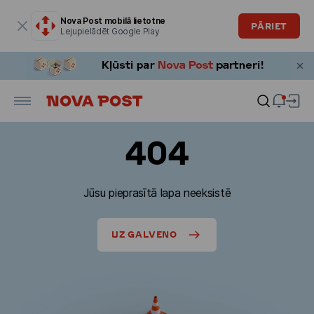
Modālais logs ir atvērts
Nova Post mobilā lietotne
PĀRIET
Lejupielādēt Google Play
404
Jūsu pieprasītā lapa neeksistē
UZ GALVENO