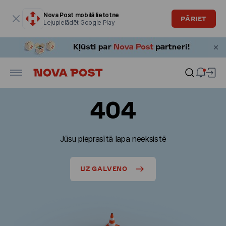
Modālais logs ir atvērts
Nova Post mobilā lietotne
PĀRIET
Lejupielādēt Google Play
404
Jūsu pieprasītā lapa neeksistē
UZ GALVENO