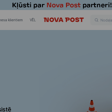
nesa klientiem
VĒL
istē