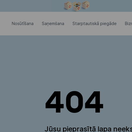
Modālais logs ir atvērts
Nosūtīšana
Saņemšana
Starptautiskā piegāde
Biz
404
Jūsu pieprasītā lapa neeks