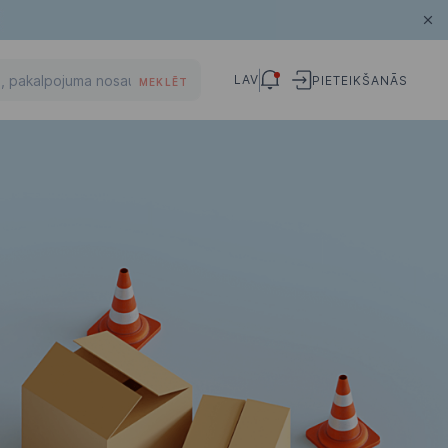
LAV
PIETEIKŠANĀS
MEKLĒT