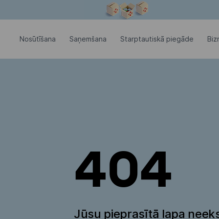
Modālais logs ir atvērts
Nosūtīšana
Saņemšana
Starptautiskā piegāde
Biz
404
Jūsu pieprasītā lapa neeks