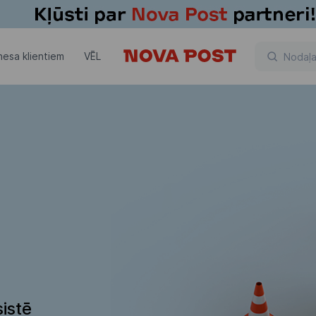
nesa klientiem
VĒL
istē