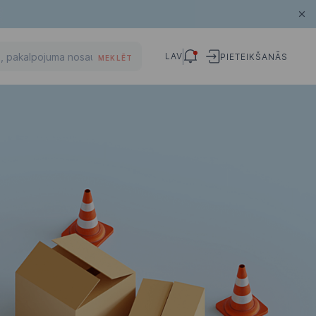
LAV
PIETEIKŠANĀS
MEKLĒT