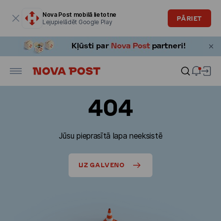
Modālais logs ir atvērts
Nova Post mobilā lietotne
PĀRIET
Lejupielādēt Google Play
404
Jūsu pieprasītā lapa neeksistē
UZ GALVENO