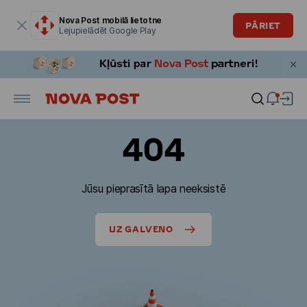
Modālais logs ir atvērts
Nova Post mobilā lietotne
PĀRIET
Lejupielādēt Google Play
404
Jūsu pieprasītā lapa neeksistē
UZ GALVENO