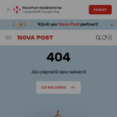
Modālais logs ir atvērts
Nova Post mobilā lietotne
PĀRIET
Lejupielādēt Google Play
404
Jūsu pieprasītā lapa neeksistē
UZ GALVENO