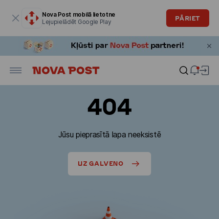
Modālais logs ir atvērts
Nova Post mobilā lietotne
PĀRIET
Lejupielādēt Google Play
404
Jūsu pieprasītā lapa neeksistē
UZ GALVENO